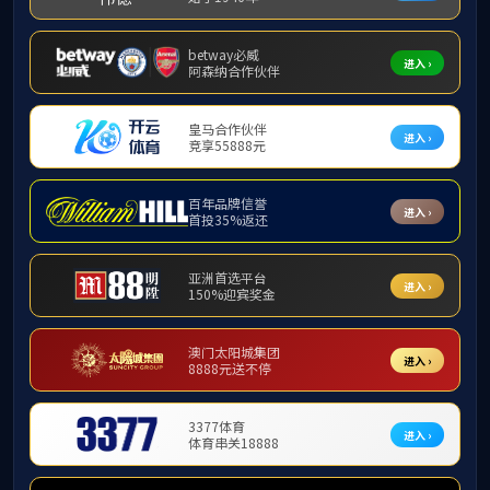
服务领域
技术力量
党建文化
欢迎光临
您当前所在
位置：
首页
>
新闻动态
>
队闻要讯
m88
2025年10
队建设的创新实践
仪式上，王琦
制是应对复合型青
创新的“催化剂”和