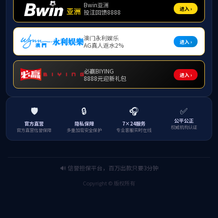
王琦对首批技
并分别对技术带头
相长、注重实效；
队将汇聚资源、优
强人才保证。
工程师马冰作
守管理办法，尊重
全屏障贡献青春力
此次“传帮带
了“快车道”，也
掌声中圆满落幕，
队主要领导、