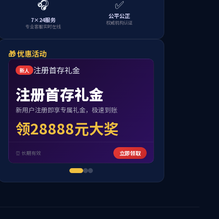
技术力量
党建文化